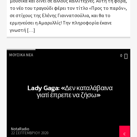
μουσικά και δίνει σε άλλους καλλιτέχνες. Αυτή τη φορά,
το νέο του τραγούδι φέρει τον τίτλο «Προς το παρόν»,
σε στίχους της Ελένης Γιαννατσούλια, και θα το
ερμηνεύσει η Αμαρυλλίς! Την πληροφορία έκανε
γνωστή […]
ΜΟΥΣΙΚΆ ΝΈΑ
0
Lady Gaga: «Δεν καταλάβαινα
γιατί έπρεπε να ζήσω»
NotaRadio
22 ΣΕΠΤΕΜΒΡΊΟΥ 2020