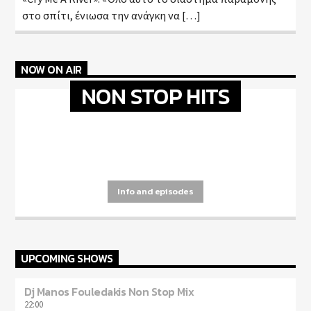
στο σπίτι, ένιωσα την ανάγκη να […]
NOW ON AIR
NON STOP HITS
[...]
Info and episodes
UPCOMING SHOWS
Dj Manos Fouledakis Non Stop Mix
22:00