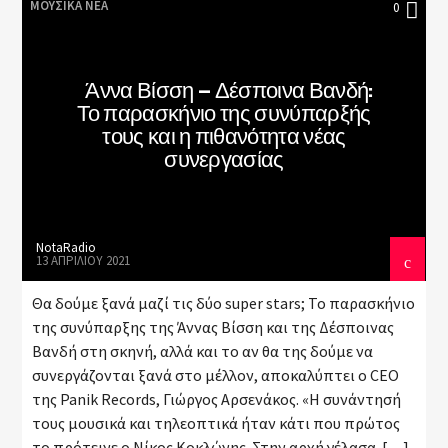
ΜΟΥΣΙΚΆ ΝΈΑ
0
Άννα Βίσση – Δέσποινα Βανδή:
Το παρασκήνιο της συνύπαρξής
τους και η πιθανότητα νέας
συνεργασίας
NotaRadio
13 ΑΠΡΙΛΊΟΥ 2021
Θα δούμε ξανά μαζί τις δύο super stars; Το παρασκήνιο
της συνύπαρξης της Άννας Βίσση και της Δέσποινας
Βανδή στη σκηνή, αλλά και το αν θα της δούμε να
συνεργάζονται ξανά στο μέλλον, αποκαλύπτει ο CEO
της Panik Records, Γιώργος Αρσενάκος. «Η συνάντησή
τους μουσικά και τηλεοπτικά ήταν κάτι που πρώτος
το πρότεινε ο Νίκος Κοκλώνης. Στην αρχή γέλασα. […]