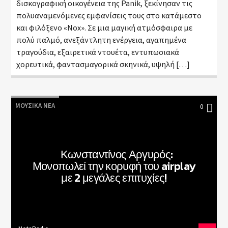
δισκογραφική οικογένεια της Panik, ξεκίνησαν τις
πολυαναμενόμενες εμφανίσεις τους στο κατάμεστο
και φιλόξενο «Nox». Σε μια μαγική ατμόσφαιρα με
πολύ παλμό, ανεξάντλητη ενέργεια, αγαπημένα
τραγούδια, εξαιρετικά ντουέτα, εντυπωσιακά
χορευτικά, φαντασμαγορικά σκηνικά, υψηλή […]
ΜΟΥΣΙΚΆ ΝΈΑ
0
Κωνσταντίνος Αργυρός:
Μονοπωλεί την κορυφή του airplay
με 2 μεγάλες επιτυχίες!