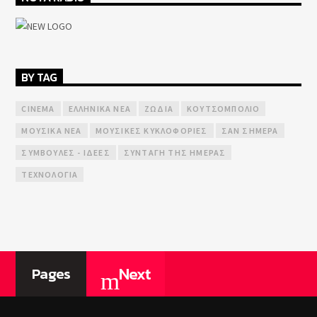
BY TAG
CINEMA
ΕΛΛΗΝΙΚΆ ΝΈΑ
ΖΏΔΙΑ
ΚΟΥΤΣΟΜΠΟΛΙΌ
ΜΟΥΣΙΚΆ ΝΈΑ
ΜΟΥΣΙΚΈΣ ΚΥΚΛΟΦΟΡΊΕΣ
ΣΑΝ ΣΉΜΕΡΑ
ΣΥΜΒΟΥΛΈΣ - ΙΔΈΕΣ
ΣΥΝΤΑΓΉ ΤΗΣ ΗΜΈΡΑΣ
ΤΕΧΝΟΛΟΓΊΑ
Next
Pages