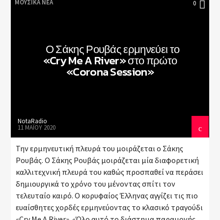
ΜΟΥΣΙΚΆ ΝΈΑ
0
Ο Σάκης Ρουβάς ερμηνεύει το
«Cry Me A River» στο πρώτο
«Corona Session»
NotaRadio
11 ΜΑΪ́ΟΥ 2020
Την ερμηνευτική πλευρά του μοιράζεται ο Σάκης
Ρουβάς. Ο Σάκης Ρουβάς μοιράζεται μία διαφορετική
καλλιτεχνική πλευρά του καθώς προσπαθεί να περάσει
δημιουργικά το χρόνο του μένοντας σπίτι τον
τελευταίο καιρό. Ο κορυφαίος Έλληνας αγγίζει τις πιο
ευαίσθητες χορδές ερμηνεύοντας το κλασικό τραγούδι
«Cry Me A River». «Όλο αυτό το διάστημα παραμονής