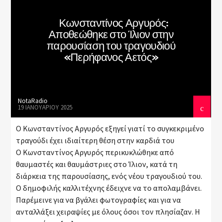
Κωνσταντίνος Αργυρός:
Αποθεώθηκε στο Ίλιον στην
Current show
παρουσίαση του τραγουδιού
Non Stop Hits
«Περήφανος Αετός»
20:00
22:00
NotaRadio
19 ΙΑΝΟΥΑΡΊΟΥ 2025
Ο Κωνσταντίνος Αργυρός εξηγεί γιατί το συγκεκριμένο
Nota Web Radio
τραγούδι έχει ιδιαίτερη θέση στην καρδιά του
Ο Κωνσταντίνος Αργυρός περικυκλώθηκε από
θαυμαστές και θαυμάστριες στο Ίλιον, κατά τη
διάρκεια της παρουσίασης, ενός νέου τραγουδιού του.
Ο δημοφιλής καλλιτέχνης έδειχνε να το απολαμβάνει.
Παρέμεινε για να βγάλει φωτογραφίες και για να
ανταλλάξει χειραψίες με όλους όσοι τον πλησίαζαν. Η