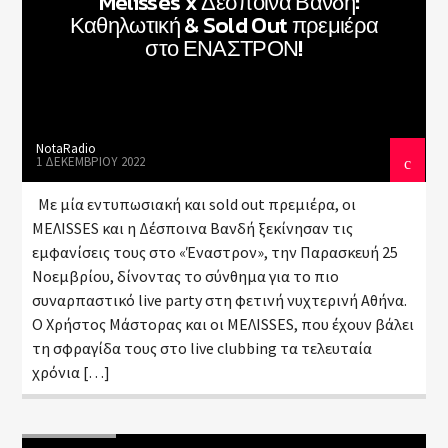
Melisses x Δέσποινα Βανδή:
Καθηλωτική & Sold Out πρεμιέρα
στο ΕΝΑΣΤΡΟΝ!
NotaRadio
1 ΔΕΚΕΜΒΡΊΟΥ 2022
Με μία εντυπωσιακή και sold out πρεμιέρα, οι
MΕΛΙSSES και η Δέσποινα Βανδή ξεκίνησαν τις
εμφανίσεις τους στο «Έναστρον», την Παρασκευή 25
Νοεμβρίου, δίνοντας το σύνθημα για το πιο
συναρπαστικό live party στη φετινή νυχτερινή Αθήνα.
Ο Χρήστος Μάστορας και οι ΜΕΛΙSSES, που έχουν βάλει
τη σφραγίδα τους στο live clubbing τα τελευταία
χρόνια […]