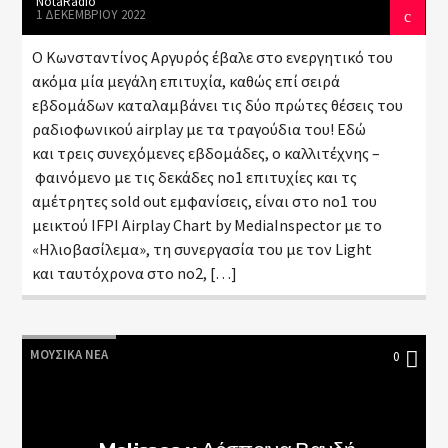
NotaRadio
1 ΔΕΚΕΜΒΡΊΟΥ 2022
Ο Κωνσταντίνος Αργυρός έβαλε στο ενεργητικό του
ακόμα μία μεγάλη επιτυχία, καθώς επί σειρά
εβδομάδων καταλαμβάνει τις δύο πρώτες θέσεις του
ραδιοφωνικού airplay με τα τραγούδια του! Εδώ
και τρεις συνεχόμενες εβδομάδες, ο καλλιτέχνης –
φαινόμενο με τις δεκάδες no1 επιτυχίες και τς
αμέτρητες sold out εμφανίσεις, είναι στο no1 του
μεικτού IFPI Airplay Chart by ΜediaInspector με το
«Ηλιοβασίλεμα», τη συνεργασία του με τον Light
και ταυτόχρονα στο no2, […]
ΜΟΥΣΙΚΆ ΝΈΑ
0