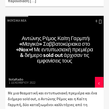
παρουσίαση […]
ΜΟΥΣΙΚΆ ΝΈΑ
0
Αντώνης Ρέμος Καίτη Γαρμπή:
«Μαγικά» Σαββατοκύριακα στο
«Nox»! Με εντυπωσιακή πρεμιέρα
& διήμερο sold out άρχισαν τις
εμφανίσεις τους
NotaRadio
1 ΔΕΚΕΜΒΡΊΟΥ 2022
Με μια θεαματική και εντυπωσιακή πρεμιέρα και ένα
διήμερο sold out, o Αντώνης Ρέμος και η Καίτη
Γαρμπή, δύο καταξιωμένοι καλλιτέχνες από τη