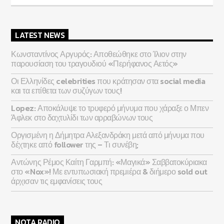
LATEST NEWS
Κωνσταντίνος Αργυρός: Αποθεώθηκε στο Ίλιον στην
παρουσίαση του τραγουδιού «Περήφανος Αετός»
Οι Ελληνίδες celebrities που κράτησαν στα social media
και τα επίθετα των συζύγων τους!
Lopez: Αποκάλυψε το τρυφερό μήνυμα που χάραξε ο Μπεν
Άφλεκ στο δαχτυλίδι των αρραβώνων τους
Οργισμένη η Δήμητρα Αλεξανδράκη μετά από μήνυμα που
δέχτηκε από follower της – Τι συνέβη;
Αντώνης Ρέμος Καίτη Γαρμπή: «Μαγικά» Σαββατοκύριακα
στο «Nox»! Με εντυπωσιακή πρεμιέρα & διήμερο sold out
άρχισαν τις εμφανίσεις τους
NOTA RADIO