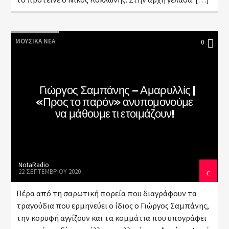
ΜΟΥΣΙΚΆ ΝΈΑ
0
Γιώργος Σαμπάνης – Αμαρυλλίς |
«Προς το παρόν» ανυπομονούμε
να μάθουμε τι ετοιμάζουν!
NotaRadio
22 ΣΕΠΤΕΜΒΡΊΟΥ 2020
Πέρα από τη σαρωτική πορεία που διαγράφουν τα
τραγούδια που ερμηνεύει ο ίδιος ο Γιώργος Σαμπάνης,
την κορυφή αγγίζουν και τα κομμάτια που υπογράφει