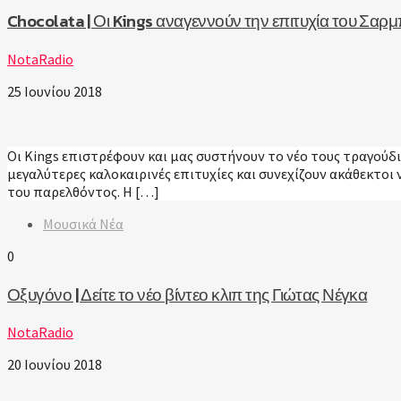
Chocolata | Οι Kings αναγεννούν την επιτυχία του Σαρ
NotaRadio
25 Ιουνίου 2018
Οι Kings επιστρέφουν και μας συστήνουν το νέο τους τραγούδι 
μεγαλύτερες καλοκαιρινές επιτυχίες και συνεχίζουν ακάθεκτοι
του παρελθόντος. Η […]
Μουσικά Νέα
0
Οξυγόνο | Δείτε το νέο βίντεο κλιπ της Γιώτας Νέγκα
NotaRadio
20 Ιουνίου 2018