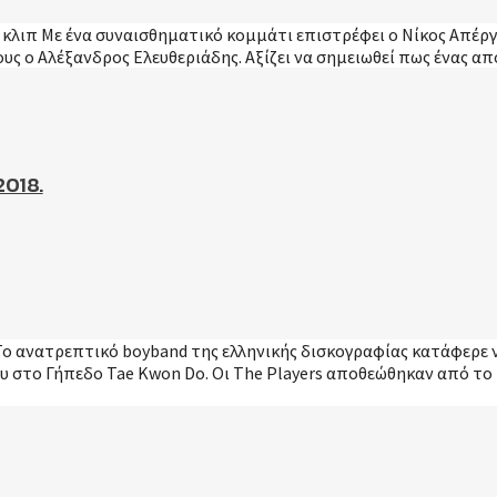
 κλιπ Με ένα συναισθηματικό κομμάτι επιστρέφει ο Νίκος Απέργη
ους ο Αλέξανδρος Ελευθεριάδης. Αξίζει να σημειωθεί πως ένας α
 2018.
18. Το ανατρεπτικό boyband της ελληνικής δισκογραφίας κατάφερ
στο Γήπεδο Tae Kwon Do. Οι The Players αποθεώθηκαν από το κ