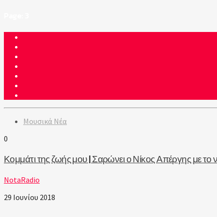
Page: 3
Μουσικά Νέα
0
Κομμάτι της ζωής μου | Σαρώνει ο Νίκος Απέργης με το ν
NotaRadio
29 Ιουνίου 2018