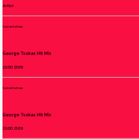
Artist
Current show
George Tsokas Hit Mix
22:00
23:59
Current show
George Tsokas Hit Mix
22:00
23:59