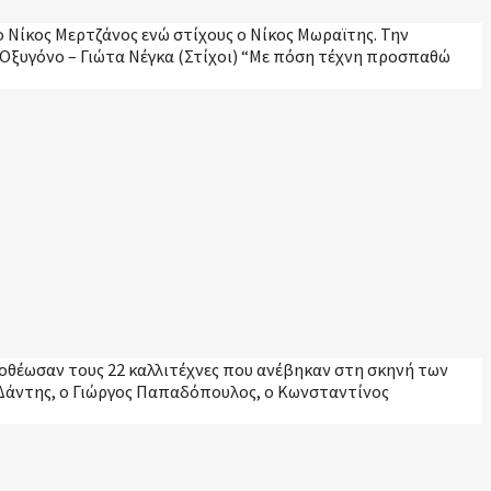
ο Νίκος Μερτζάνος ενώ στίχους ο Νίκος Μωραϊτης. Την
 Οξυγόνο – Γιώτα Νέγκα (Στίχοι) “Με πόση τέχνη προσπαθώ
αποθέωσαν τους 22 καλλιτέχνες που ανέβηκαν στη σκηνή των
ς Δάντης, ο Γιώργος Παπαδόπουλος, ο Κωνσταντίνος