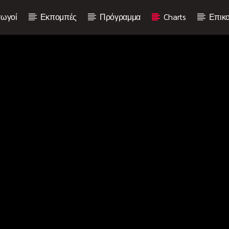
ωγοί
Εκπομπές
Πρόγραμμα
Charts
Επικο
Current show
Non Stop Hits
08:00
10:00