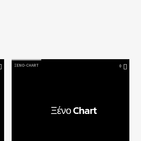
πιο δημοφιλή τραγούδια
εβδομάδας
ΞΈΝΟ-CHART
0
Ξένο Chart