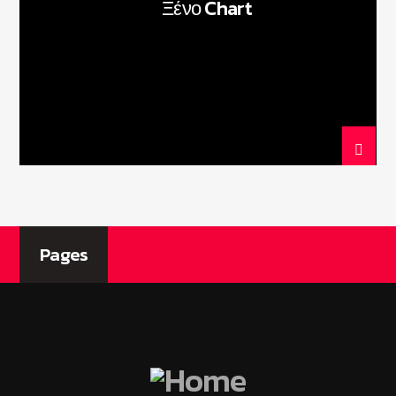
Ξένο Chart
Current show
Non Stop Hits
00:00
08:00
Nota Web Radio
Pages