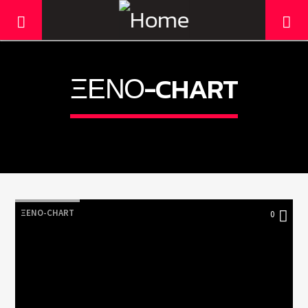
ΞΈΝΟ-CHART
ΞΈΝΟ-CHART
0
Current track
Title
Artist