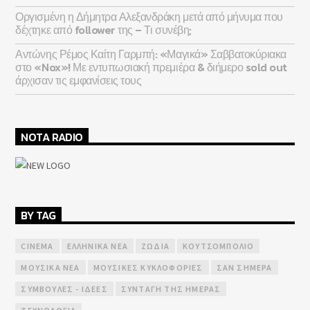
Οργισμένη η Δήμητρα Αλεξανδράκη μετά από μήνυμα που
δέχτηκε από follower της – Τι συνέβη;
Αντώνης Ρέμος Καίτη Γαρμπή: «Μαγικά» Σαββατοκύριακα
στο «Nox»! Με εντυπωσιακή πρεμιέρα & διήμερο sold out
άρχισαν τις εμφανίσεις τους
NOTA RADIO
BY TAG
CINEMA
ΕΛΛΗΝΙΚΆ ΝΈΑ
ΖΏΔΙΑ
ΚΟΥΤΣΟΜΠΟΛΙΌ
ΜΟΥΣΙΚΆ ΝΈΑ
ΜΟΥΣΙΚΈΣ ΚΥΚΛΟΦΟΡΊΕΣ
ΣΑΝ ΣΉΜΕΡΑ
ΣΥΜΒΟΥΛΈΣ - ΙΔΈΕΣ
ΣΥΝΤΑΓΉ ΤΗΣ ΗΜΈΡΑΣ