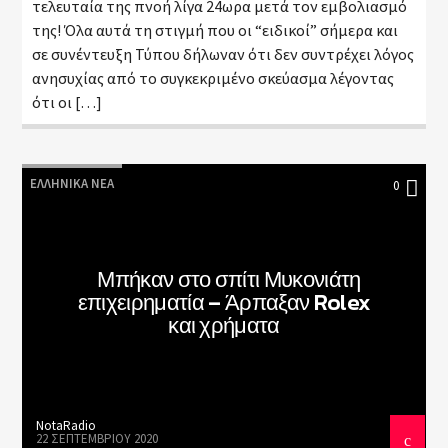
τελευταία της πνοή λίγα 24ωρα μετά τον εμβολιασμό
της! Όλα αυτά τη στιγμή που οι “ειδικοί” σήμερα και
σε συνέντευξη Τύπου δήλωναν ότι δεν συντρέχει λόγος
ανησυχίας από το συγκεκριμένο σκεύασμα λέγοντας
ότι οι […]
ΕΛΛΗΝΙΚΆ ΝΈΑ
0
Μπήκαν στο σπίτι Μυκονιάτη
επιχειρηματία – Άρπαξαν Rolex
και χρήματα
NotaRadio
22 ΣΕΠΤΕΜΒΡΊΟΥ 2020