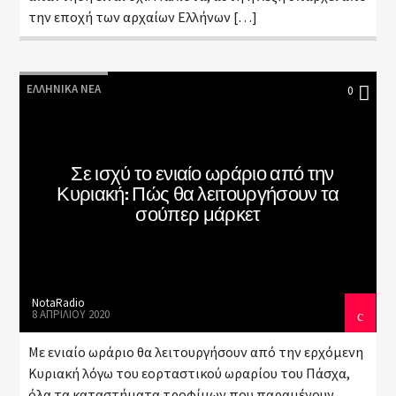
την εποχή των αρχαίων Ελλήνων […]
ΕΛΛΗΝΙΚΆ ΝΈΑ
0
Σε ισχύ το ενιαίο ωράριο από την
Κυριακή: Πώς θα λειτουργήσουν τα
σούπερ μάρκετ
NotaRadio
8 ΑΠΡΙΛΊΟΥ 2020
Με ενιαίο ωράριο θα λειτουργήσουν από ‪την ερχόμενη
Κυριακή‬ λόγω του εορταστικού ωραρίου του Πάσχα,
όλα τα καταστήματα τροφίμων που παραμένουν