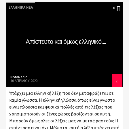
ΕΛΛΗΝΙΚΆ ΝΈΑ
0
Απίστευτο και όμως ελληνικό….
NotaRadio
10 ΑΠΡΙΛΊΟΥ 2020
Υπάρχει μια ελληνική λέξη που δεν μεταφράζεται σε
καμία γλώσσα. Η ελληνική γλώσσα όπως είναι γνωστό
είναι πλούσια και φυσικά πολλές από τις λέξεις που
χρησιμοποιούν οι ξένες χώρες βασίζονται σε αυτή.
Μπορούν όμως όλες οι λέξεις μας να μεταφραστούν; Η
απάντηση είναι όχι. Μάλιστα, αυτή η λέξη υπάρχει από