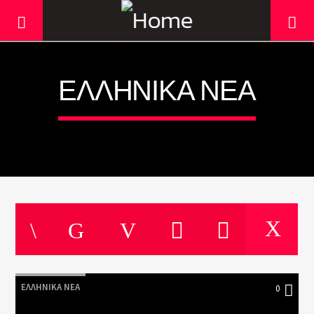
ΕΛΛΗΝΙΚΆ ΝΈΑ
Current track
Title
ΕΛΛΗΝΙΚΆ ΝΈΑ
0
Artist