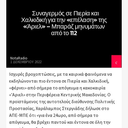
Συναγερμός σε Πιερία και
Χαλκιδική για την «επέλαση» της
Current show
«Άριελ» – Μπαράζ μηνυμάτων
Non Stop Hits
από το 112
16:00
18:00
NotaRadio
1 ΔΕΚΕΜΒΡΊΟΥ 2022
Ισχυρές βροχοπτώσεις, με τα καιρικά φαινόμενα να
Nota Web Radio
εκδηλώνονται πιο έντονα σε Πιερία και Χαλκιδική,
«φέρνει» από σήμερα το απόγευμα η κακοκαιρία
«’Αριελ» στην Περιφέρεια Κεντρικής Μακεδονίας. Ο
προϊστάμενος της αυτοτελούς διεύθυνσης Πολιτικής
Προστασίας, Χαράλαμπος Στεργιάδης δήλωσε στο
ΑΠΕ-ΜΠΕ ότι «για ένα 24ωρο, από σήμερα το
απόγευμα, θα βρέχει παντού και έντονα σε όλη την