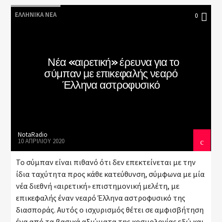
ΕΛΛΗΝΙΚΆ ΝΈΑ
0
Νέα «αιρετική» έρευνα για το
σύμπαν με επικεφαλής νεαρό
Έλληνα αστροφυσικό
NotaRadio
10 ΑΠΡΙΛΊΟΥ 2020
Το σύμπαν είναι πιθανό ότι δεν επεκτείνεται με την
ίδια ταχύτητα προς κάθε κατεύθυνση, σύμφωνα με μία
νέα διεθνή «αιρετική» επιστημονική μελέτη, με
επικεφαλής έναν νεαρό Έλληνα αστροφυσικό της
διασποράς. Αυτός ο ισχυρισμός θέτει σε αμφισβήτηση
ένα από τα βασικά αξιώματα της κοσμολογίας εδώ και