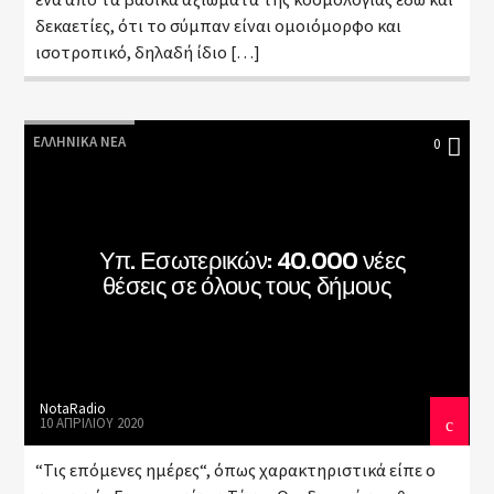
δεκαετίες, ότι το σύμπαν είναι ομοιόμορφο και
ισοτροπικό, δηλαδή ίδιο […]
ΕΛΛΗΝΙΚΆ ΝΈΑ
0
Υπ. Εσωτερικών: 40.000 νέες
θέσεις σε όλους τους δήμους
NotaRadio
10 ΑΠΡΙΛΊΟΥ 2020
“Τις επόμενες ημέρες“, όπως χαρακτηριστικά είπε ο