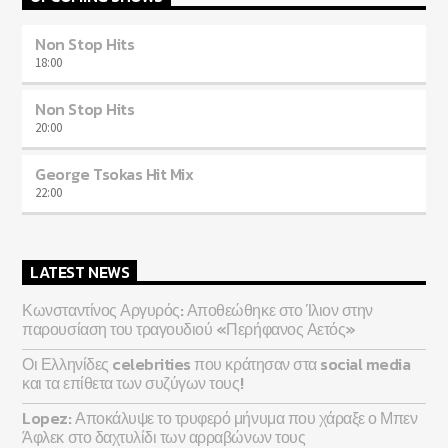
Non Stop Hits
18:00
Non Stop Hits
20:00
George Tsokas Hit Mix
22:00
LATEST NEWS
Κωνσταντίνος Αργυρός: Αποθεώθηκε στο Ίλιον στην
παρουσίαση του τραγουδιού «Περήφανος Αετός»
Οι Ελληνίδες celebrities που κράτησαν στα social media
και τα επίθετα των συζύγων τους!
Lopez: Αποκάλυψε το τρυφερό μήνυμα που χάραξε ο Μπεν
Άφλεκ στο δαχτυλίδι των αρραβώνων τους