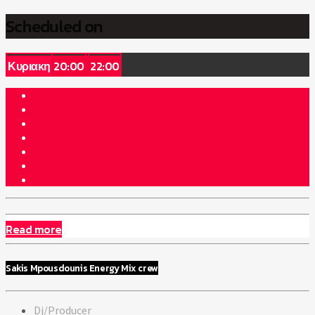
Scheduled on
Κυριακη
20:00
22:00
Read more
Sakis Mpousdounis Energy Mix crew
Dj/Producer