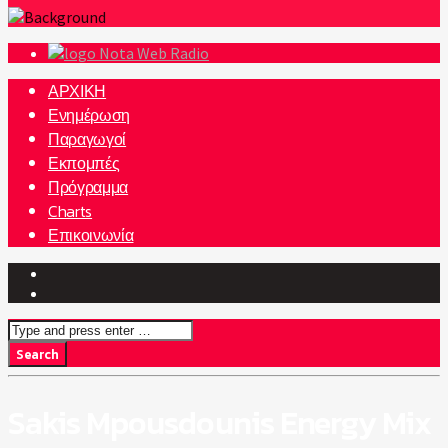
Nota Web Radio
ΑΡΧΙΚΗ
Ενημέρωση
Παραγωγοί
Εκπομπές
Πρόγραμμα
Charts
Επικοινωνία
Sakis Mpousdounis Energy Mix