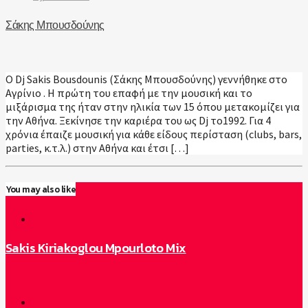
Σάκης Μπουσδούνης
Ο Dj Sakis Bousdounis (Σάκης Μπουσδούνης) γεννήθηκε στο
Αγρίνιο . Η πρώτη του επαφή με την μουσική και το
μιξάρισμα της ήταν στην ηλικία των 15 όπου μετακομίζει για
την Αθήνα. Ξεκίνησε την καριέρα του ως Dj το1992. Για 4
χρόνια έπαιζε μουσική για κάθε είδους περίσταση (clubs, bars,
parties, κ.τ.λ.) στην Αθήνα και έτσι […]
You may also like
Sakis Kiriakoglou Mpourloto Mix