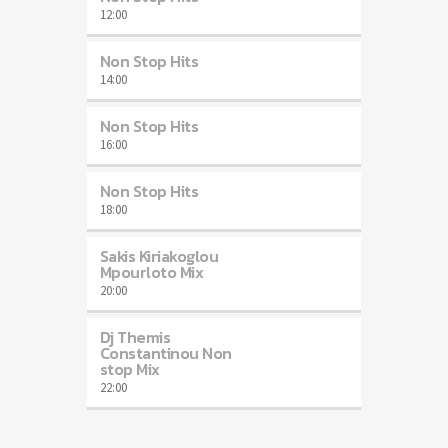
12:00
Non Stop Hits
14:00
Non Stop Hits
16:00
Non Stop Hits
18:00
Sakis Kiriakoglou
Mpourloto Mix
20:00
Dj Themis
Constantinou Non
stop Mix
22:00