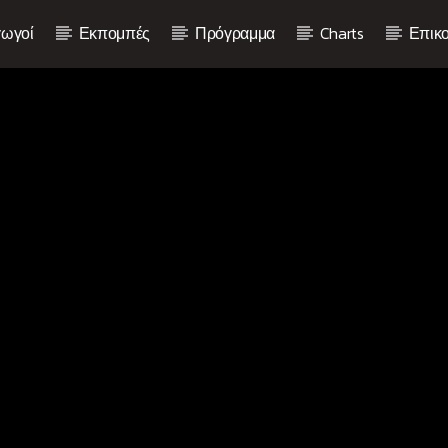
ωγοί
Εκπομπές
Πρόγραμμα
Charts
Επικο
Current show
Non Stop Hits
10:00
12:00