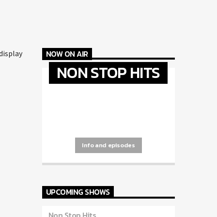
NOW ON AIR
display
NON STOP HITS
[...]
Info and episodes
UPCOMING SHOWS
Non Stop Hits