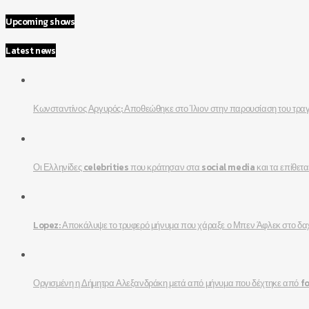
Upcoming shows
Latest news
Κωνσταντίνος Αργυρός: Αποθεώθηκε στο Ίλιον στην παρουσίαση του τρ
Οι Ελληνίδες celebrities που κράτησαν στα social media και τα επίθετα
Lopez: Αποκάλυψε το τρυφερό μήνυμα που χάραξε ο Μπεν Άφλεκ στο δα
Οργισμένη η Δήμητρα Αλεξανδράκη μετά από μήνυμα που δέχτηκε από fol