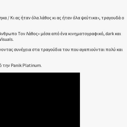
 / Κι ας ήταν όλα λάθος κι ας ήταν όλα ψεύτικα», τραγουδά ο
 Άνθρωπο Τον Λάθος» μέσα από ένα κινηματογραφικό, dark και
isuals.
ίνοντας συνέχεια στα τραγούδια του που αγαπιούνται πολύ και
 την Panik Platinum.