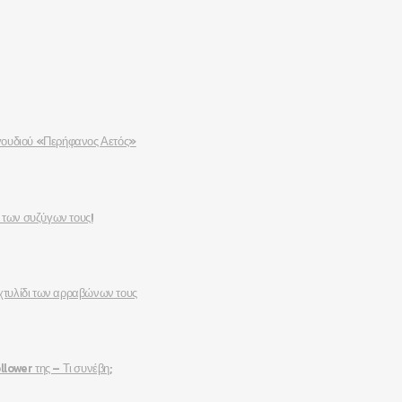
αγουδιού «Περήφανος Αετός»
 των συζύγων τους!
χτυλίδι των αρραβώνων τους
lower της – Τι συνέβη;