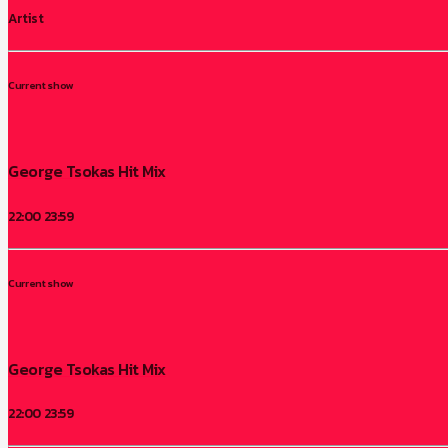
Artist
Current show
George Tsokas Hit Mix
22:00
23:59
Current show
George Tsokas Hit Mix
22:00
23:59