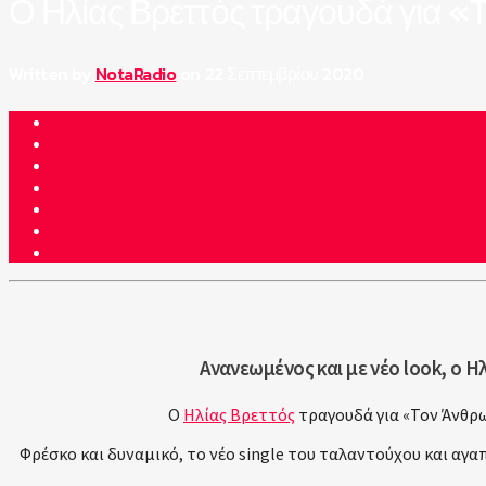
Ο Ηλίας Βρεττός τραγουδά για «Τ
Written by
NotaRadio
on 22 Σεπτεμβρίου 2020
Ανανεωμένος και με νέο look, ο 
Ο
Ηλίας Βρεττός
τραγουδά για «Τον Άνθρω
Φρέσκο και δυναμικό, το νέο single του ταλαντούχου και αγα