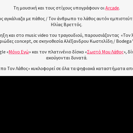
Τη μουσική και τους στίχους υπογράφουν οι
Arcade
.
 αγκάλιαζα με πάθος / Τον άνθρωπο το λάθος αυτόν εμπιστεύτηκα
Ηλίας Βρεττός.
πληξη και στο music video του τραγουδιού, παρουσιάζοντας «Τον
ιώδες concept, σε σκηνοθεσία Αλέξανδρου Κωστελίδη / Bodega V
gle «
Μόνο Εγώ
» και τον πλατινένιο δίσκο «
Σωστό Μου Λάθος
», δ
ακούγονται δυνατά.
ωπο Τον Λάθος» κυκλοφορεί σε όλα τα ψηφιακά καταστήματα από