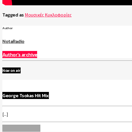
Tagged as
Μουσικές Κυκλοφορίες
Author
NotaRadio
Author's archive
Now on air
George Tsokas Hit Mix
[...]
Info and episodes