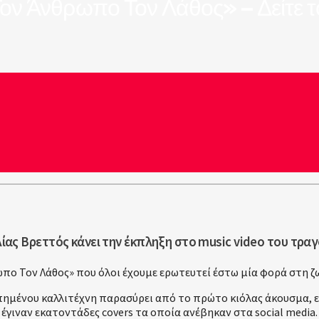
ον Άνθρωπο Τον Λάθος» – Δείτε το
Ηλίας Βρεττός κάνει την έκπληξη στο music video του τρα
πο Τον Λάθος» που όλοι έχουμε ερωτευτεί έστω μία φορά στη ζωή
πημένου καλλιτέχνη παρασύρει από το πρώτο κιόλας άκουσμα, εν
έγιναν εκατοντάδες covers τα οποία ανέβηκαν στα social media.