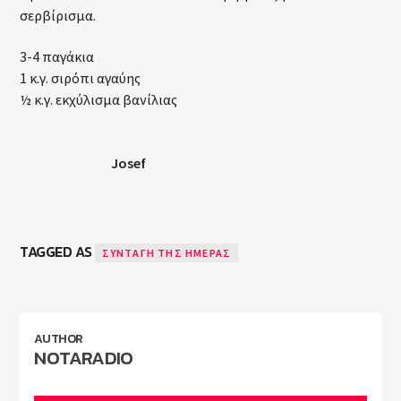
σερβίρισμα.
3-4 παγάκια
1 κ.γ. σιρόπι αγαύης
½ κ.γ. εκχύλισμα βανίλιας
Josef
TAGGED AS
ΣΥΝΤΑΓΉ ΤΗΣ ΗΜΈΡΑΣ
AUTHOR
NOTARADIO