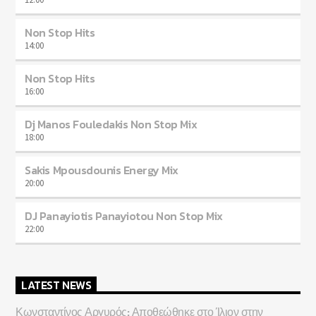
Non Stop Hits
14:00
Non Stop Hits
16:00
Dj Manos Fouledakis Non Stop Mix
18:00
Sakis Mpousdounis Energy Mix
20:00
DJ Panayiotis Panayiotou Non Stop Mix
22:00
LATEST NEWS
Κωνσταντίνος Αργυρός: Αποθεώθηκε στο Ίλιον στην