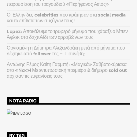
παρουσίαση του τραγουδιού «Περήφανος Αετός»
Οι Ελληνίδες celebrities που κράτησαν στα social media
και τα επίθετα των συζύγων τους!
Lopez: Αποκάλυψε το τρυφερό μήνυμα που χάραξε ο Μπεν
Άφλεκ στο δαχτυλίδι των αρραβώνων τους
Οργισμένη η Δήμητρα Αλεξανδράκη μετά από μήνυμα που
δέχτηκε από follower της – Τι συνέβη;
Αντώνης Ρέμος Καίτη Γαρμπή: «Μαγικά» Σαββατοκύριακα
στο «Nox»! Με εντυπωσιακή πρεμιέρα & διήμερο sold out
άρχισαν τις εμφανίσεις τους
NOTA RADIO
BY TAG