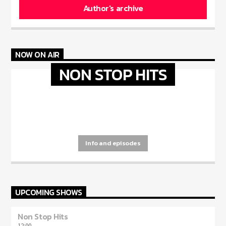
Author's archive
NOW ON AIR
NON STOP HITS
[...]
Info and episodes
UPCOMING SHOWS
Non Stop Hits
12:00