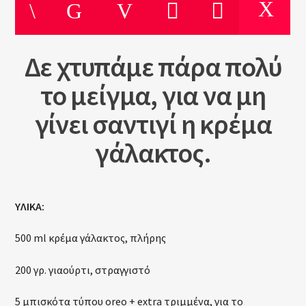
Δε χτυπάμε πάρα πολύ
Current show
Non Stop Hits
το μείγμα, για να μη
10:00
12:00
γίνει σαντιγί η κρέμα
γάλακτος.
Nota Web Radio
ΥΛΙΚΑ:
500 ml κρέμα γάλακτος, πλήρης
200 γρ. γιαούρτι, στραγγιστό
5 μπισκότα τύπου oreo + extra τριμμένα, για το