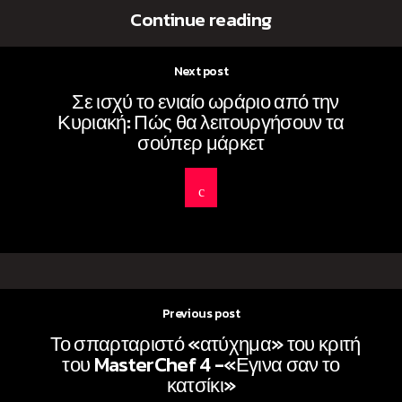
Continue reading
Next post
Σε ισχύ το ενιαίο ωράριο από την
Κυριακή: Πώς θα λειτουργήσουν τα
σούπερ μάρκετ
Previous post
Το σπαρταριστό «ατύχημα» του κριτή
του MasterChef 4 -«Εγινα σαν το
κατσίκι»