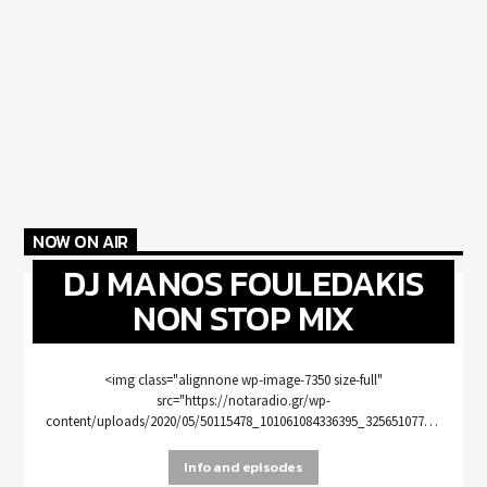
NOW ON AIR
DJ MANOS FOULEDAKIS
NON STOP MIX
<img class="alignnone wp-image-7350 size-full"
src="https://notaradio.gr/wp-
content/uploads/2020/05/50115478_101061084336395_3256510771525320704
[...]
Info and episodes