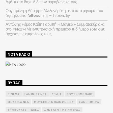
Άφλεκ στο δαχτυλίδι των αρραβώνων τους
Οργισμένη η Δήμητρα Αλεξανδράκη μετά από μήνυμα που
δέχτηκε από follower της – Τι συνέβη;
Αντώνης Ρέμος Καίτη Γαρμπή: «Μαγικά» Σαββατοκύριακα
στο «Nox»! Με εντυπωσιακή πρεμιέρα & διήμερο sold out
άρχισαν τις εμφανίσεις τους
NOTA RADIO
BY TAG
CINEMA
ΕΛΛΗΝΙΚΆ ΝΈΑ
ΖΏΔΙΑ
ΚΟΥΤΣΟΜΠΟΛΙΌ
ΜΟΥΣΙΚΆ ΝΈΑ
ΜΟΥΣΙΚΈΣ ΚΥΚΛΟΦΟΡΊΕΣ
ΣΑΝ ΣΉΜΕΡΑ
ΣΥΜΒΟΥΛΈΣ - ΙΔΈΕΣ
ΣΥΝΤΑΓΉ ΤΗΣ ΗΜΈΡΑΣ