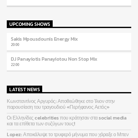
UPCOMING SHOWS
Sakis Mpousdounis Energy Mix
20:00
DJ Panayiotis Panayiotou Non Stop Mix
22:00
LATEST NEWS
Κωνσταντίνος Αργυρός: Αποθεώθηκε στο Ίλιον στην
παρουσίαση του τραγουδιού «Περήφανος Αετός»
Οι Ελληνίδες celebrities που κράτησαν στα social media
και τα επίθετα των συζύγων τους!
Lopez: Αποκάλυψε το τρυφερό μήνυμα που χάραξε ο Μπεν