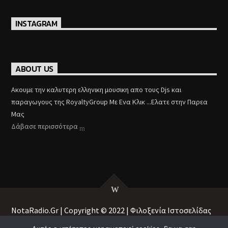
INSTAGRAM
ABOUT US
Aκουμε την καλυτερη ελληνικη μουσικη απο τους Djs και
παραγωγους της RoyaltyGroup Με Ενα Κλικ ...Ελατε στην Παρεα
Μας
Δάβασε περισσότερα
NotaRadio.Gr | Copyright © 2022 | Φιλοξενία Ιστοσελίδας
♥
& Ραδιοφώνου με
από
RadioHost.Gr