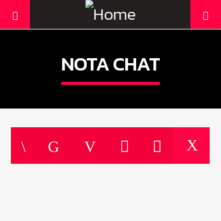
NOTA CHAT
Current track
Title
Artist