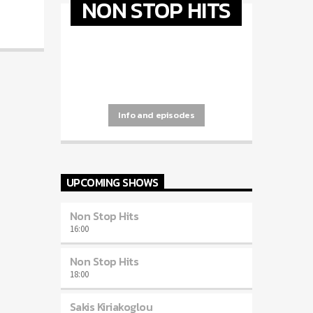
NON STOP HITS
[...]
Info and episodes
UPCOMING SHOWS
Non Stop Hits
16:00
Non Stop Hits
18:00
Sakis Kiriakoglou