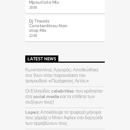
Mpourloto Mix
20:00
Dj Themis
Constantinou Non
stop Mix
22:00
LATEST NEWS
Κωνσταντίνος Αργυρός: Αποθεώθηκε
στο Ίλιον στην παρουσίαση του
τραγουδιού «Περήφανος Αετός»
Οι Ελληνίδες celebrities που κράτησαν
στα social media και τα επίθετα των
συζύγων τους!
Lopez: Αποκάλυψε το τρυφερό μήνυμα
που χάραξε ο Μπεν Άφλεκ στο δαχτυλίδι
των αρραβώνων τους