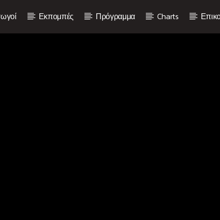
ωγοί
Εκπομπές
Πρόγραμμα
Charts
Επικο
Current show
Non Stop Hits
14:00
16:00