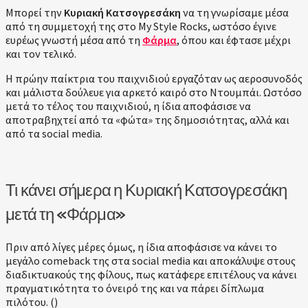
Μπορεί την
Κυριακή Κατσογρεσάκη
να τη γνωρίσαμε μέσα
από τη συμμετοχή της στο My Style Rocks, ωστόσο έγινε
ευρέως γνωστή μέσα από τη
Φάρμα
, όπου και έφτασε μέχρι
και τον τελικό.
Η πρώην παίκτρια του παιχνιδιού εργαζόταν ως αεροσυνοδός
και μάλιστα δούλευε για αρκετό καιρό στο Ντουμπάι. Ωστόσο
μετά το τέλος του παιχνιδιού, η ίδια αποφάσισε να
αποτραβηχτεί από τα «φώτα» της δημοσιότητας, αλλά και
από τα social media.
Τι κάνει σήμερα η Κυριακή Κατσογρεσάκη
μετά τη «Φάρμα»
Πριν από λίγες μέρες όμως, η ίδια αποφάσισε να κάνει το
μεγάλο comeback της στα social media και αποκάλυψε στους
διαδικτυακούς της φίλους, πως κατάφερε επιτέλους να κάνει
πραγματικότητα το όνειρό της και να πάρει δίπλωμα
πιλότου. (
)