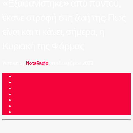
«Εξαφανίστηκε» από παντού,
έκανε στροφή στη ζωή της: Πως
είναι και τι κάνει, σήμερα, η
Κυριακή της Φάρμας
Written by
NotaRadio
on 1 Δεκεμβρίου 2022