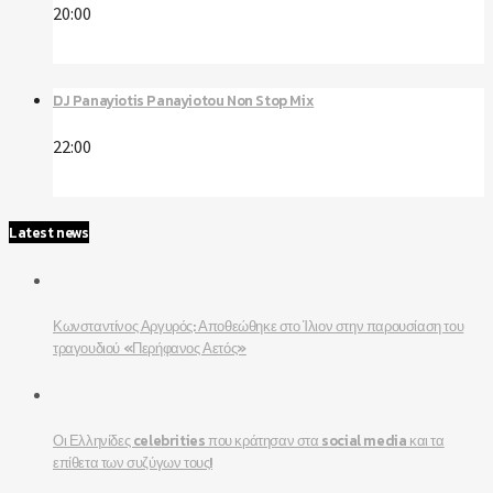
20:00
DJ Panayiotis Panayiotou Non Stop Mix
22:00
Latest news
Κωνσταντίνος Αργυρός: Αποθεώθηκε στο Ίλιον στην παρουσίαση του
τραγουδιού «Περήφανος Αετός»
Οι Ελληνίδες celebrities που κράτησαν στα social media και τα
επίθετα των συζύγων τους!