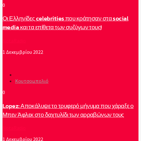
0
Οι Ελληνίδες celebrities που κράτησαν στα social
media και τα επίθετα των συζύγων τους!
NotaRadio
1 Δεκεμβρίου 2022
Κουτσομπολιό
0
Lopez: Αποκάλυψε το τρυφερό μήνυμα που χάραξε ο
Μπεν Άφλεκ στο δαχτυλίδι των αρραβώνων τους
NotaRadio
1 Δεκεμβρίου 2022