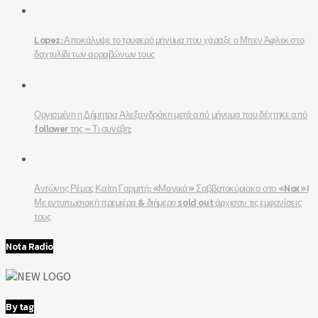
Lopez: Αποκάλυψε το τρυφερό μήνυμα που χάραξε ο Μπεν Άφλεκ στο
δαχτυλίδι των αρραβώνων τους
Οργισμένη η Δήμητρα Αλεξανδράκη μετά από μήνυμα που δέχτηκε από
follower της – Τι συνέβη;
Αντώνης Ρέμος Καίτη Γαρμπή: «Μαγικά» Σαββατοκύριακα στο «Nox»!
Με εντυπωσιακή πρεμιέρα & διήμερο sold out άρχισαν τις εμφανίσεις
τους
Nota Radio
By tag