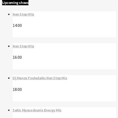
Upcoming shows
Non Stop Hits
14:00
Non Stop Hits
16:00
Dj Manos Fouledakis Non Stop Mix
18:00
Sakis Mpousdounis Energy Mix