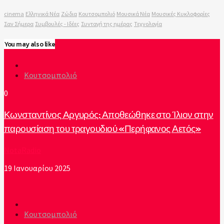
cinema
Ελληνικά Νέα
Ζώδια
Κουτσομπολιό
Μουσικά Νέα
Μουσικές Κυκλοφορίες
Σαν Σήμερα
Συμβουλές - Ιδέες
Συνταγή της ημέρας
Τεχνολογία
You may also like
Κουτσομπολιό
0
Κωνσταντίνος Αργυρός: Αποθεώθηκε στο Ίλιον στην
παρουσίαση του τραγουδιού «Περήφανος Αετός»
NotaRadio
19 Ιανουαρίου 2025
Κουτσομπολιό