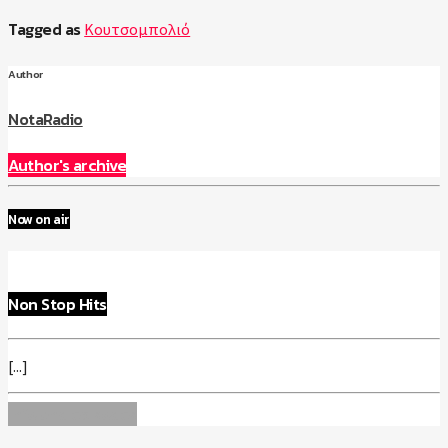
Tagged as
Κουτσομπολιό
Author
NotaRadio
Author's archive
Now on air
Non Stop Hits
[...]
Info and episodes