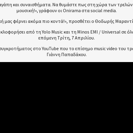
 αγάπη και συναισθήματα. Να θυμάστε πως στη χώρα των τρελών ό
μουσική!», γράφουν οι Onirama στα social media.
σική μας φέρνει ακόμα πιο κοντά!», προσθέτει ο Θοδωρής Μαραν
υκλοφορήσει από τη Yolo Music και τη Minos EMI / Universal σε
επόμενη Τρίτη, 7 Απριλίου.
 συγκροτήματος στο YouTube που το επίσημο music video του τρα
Γιάννη Παπαδάκου.