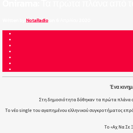
Onirama: Τα πρώτα πλάνα από το
Written by
NotaRadio
on 6 Απριλίου 2020
Ένα κινημ
Στη δημοσιότητα δόθηκαν τα πρώτα πλάνα απ
Το νέο single του αγαπημένου ελληνικού συγκροτήματος επρό
Το «Αχ Να Σε 