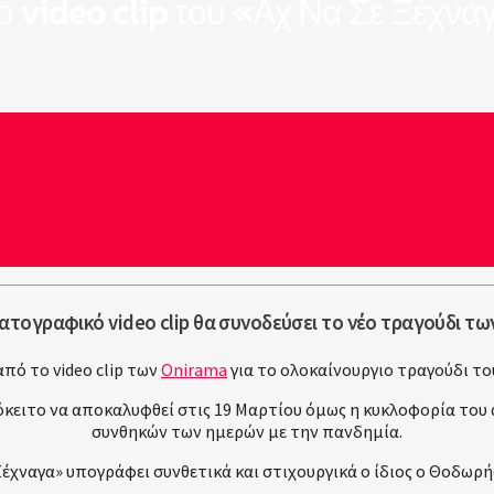
 video clip του «Αχ Να Σε Ξέχνα
ατογραφικό video clip θα συνοδεύσει το νέο τραγούδι τω
ό το video clip των
Onirama
για το ολοκαίνουργιο τραγούδι του
κειτο να αποκαλυφθεί στις 19 Μαρτίου όμως η κυκλοφορία του 
συνθηκών των ημερών με την πανδημία.
Ξέχναγα» υπογράφει συνθετικά και στιχουργικά ο ίδιος ο Θοδωρ