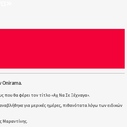
γα»
ν Onirama.
ς που θα φέρει τον τίτλο «Αχ Να Σε Ξέχναγα».
αναβλήθηκε για μερικές ημέρες, πιθανότατα λόγω των ειδικών
ής Μαραντίνης.