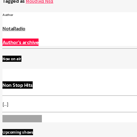
Tagged as
Μουσικά Νέα
Author
NotaRadio
Author's archive
Now on air
Non Stop Hits
[...]
Info and episodes
Upcoming shows