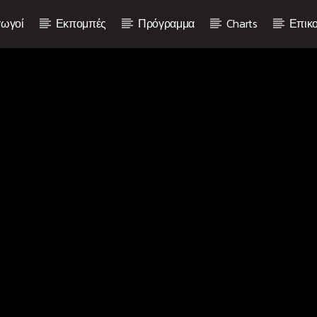
ωγοί
Εκπομπές
Πρόγραμμα
Charts
Επικο
Current show
Non Stop Hits
12:00
14:00