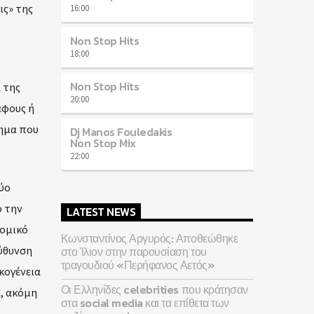
ις» της
16:00
Non Stop Hits
18:00
Non Stop Hits
 της
20:00
άφους ή
χημα που
Dj Manos Fouledakis
Non Stop Mix
22:00
ύο
ό την
LATEST NEWS
νομικό
Κωνσταντίνος Αργυρός: Αποθεώθηκε
εύθυνση
στο Ίλιον στην παρουσίαση του
τραγουδιού «Περήφανος Αετός»
κογένεια
Οι Ελληνίδες celebrities που κράτησαν
, ακόμη
στα social media και τα επίθετα των