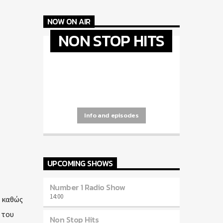
NOW ON AIR
NON STOP HITS
[...]
Info and episodes
UPCOMING SHOWS
Number 1 Radio Show
14:00
 καθώς
 του
Non Stop Hits