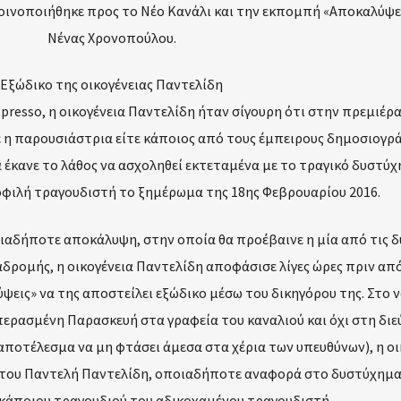
οινοποιήθηκε προς το Νέο Κανάλι και την εκπομπή «Αποκαλύψε
Νένας Χρονοπούλου.
Εξώδικο της οικογένειας Παντελίδη
resso, η οικογένεια Παντελίδη ήταν σίγουρη ότι στην πρεμιέρα
ε η παρουσιάστρια είτε κάποιος από τους έμπειρους δημοσιογρ
α έκανε το λάθος να ασχοληθεί εκτεταμένα με το τραγικό δυστύ
οφιλή τραγουδιστή το ξημέρωμα της 18ης Φεβρουαρίου 2016.
ιαδήποτε αποκάλυψη, στην οποία θα προέβαινε η μία από τις δ
αδρομής, η οικογένεια Παντελίδη αποφάσισε λίγες ώρες πριν απ
εις» να της αποστείλει εξώδικο μέσω του δικηγόρου της. Στο 
περασμένη Παρασκευή στα γραφεία του καναλιού και όχι στη δι
αποτέλεσμα να μη φτάσει άμεσα στα χέρια των υπευθύνων), η οι
 του Παντελή Παντελίδη, οποιαδήποτε αναφορά στο δυστύχημα
 κάποιου τραγουδιού του αδικοχαμένου τραγουδιστή.